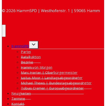
© 2026 HammSPD | Westhofenstr. 1 |
59065 Hamm
Untermenü
HammSPD
umschalten
Partei
Ratsfraktion
Bezirke
Hamm von Morgen
Marc Herter | Oberbürgermeister
Justus Moor | Landtagsabgeordneter
Michael Thews | Bundestagsabgeordneter
Tobias Cremer | Europaabgeordneter
Neuigkeiten
Termine
Kontakt