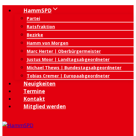
Zum
HammSPD
Inhalt
Partei
springen
Ratsfraktion
Bezirke
Hamm von Morgen
Marc Herter | Oberbürgermeister
Justus Moor | Landtagsabgeordneter
Michael Thews | Bundestagsabgeordneter
Tobias Cremer | Europaabgeordneter
Neuigkeiten
Termine
Kontakt
Mitglied werden